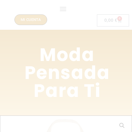
0
MI CUENTA
0,00
€
Moda
Pensada
Para Ti