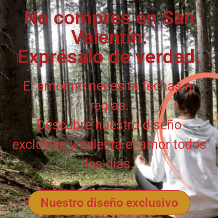
No compres en San
Valentín.
Exprésalo de verdad.
El amor no necesita fechas ni
reglas.
Descubre nuestro diseño
exclusivo y celebra el amor todos
los días.
Nuestro diseño exclusivo