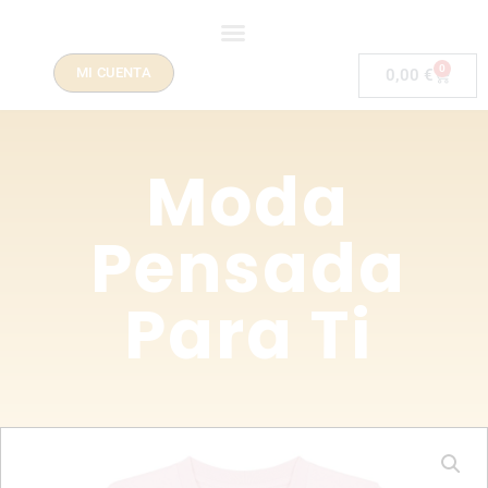
0
MI CUENTA
0,00
€
Moda
Pensada
Para Ti