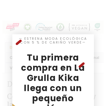
— ESTRENA MODA ECOLÓGICA
CON 5 % DE CARIÑO VERDE—
Descripción
Información Tallas
Tu primera
Cuidados de la prenda
Información adicional
compra en La
Valoraciones (0)
Grulla Kika
Descripción
llega con un
Conexión con la Energía y
pequeño
la Tranquilidad Infantil