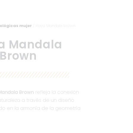
ológicas mujer
/ Haya Mandala brown
a Mandala
Brown
Mandala Brown
refleja la conexión
naturaleza a través de un diseño
do en la armonía de la geometría