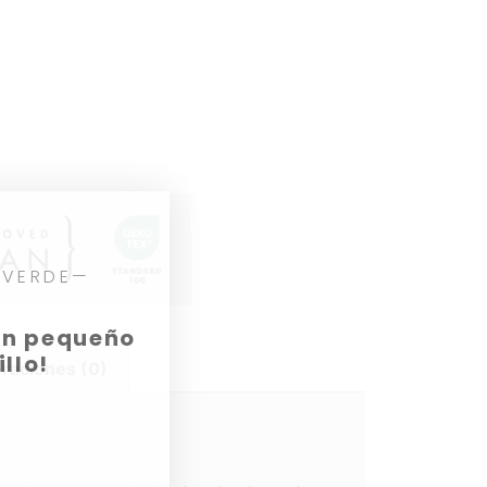
 VERDE—
 un pequeño
llo!
oraciones (0)