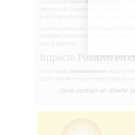
La camiseta
Haya Mandala Brown
reflej
armonía de la geometría sagrada. Este
a día. Perfecta para mujeres que valor
Confeccionada en
100% algodón orgáni
duradera, ideal para cualquier ocasión
con el planeta.
Impacto Positivo en e
La camiseta
Mandala Brown
es una mani
cada detalle está pensado para promo
Lleva contigo un diseño qu