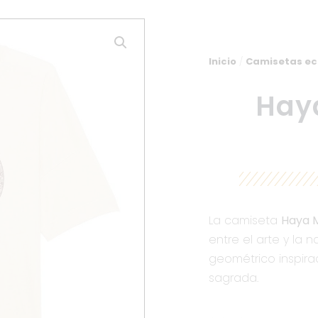
Inicio
/
Camisetas ec
Hay
La camiseta
Haya 
entre el arte y la 
geométrico inspira
sagrada.