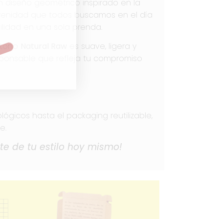
un diseño geométrico inspirado en la
serenidad que todos buscamos en el día
ilidad en una sola prenda.
 tono
Natural Raw
es suave, ligera y
esponsable que refleja tu compromiso
ógicos hasta el packaging reutilizable,
e.
rte de tu estilo hoy mismo!