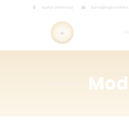
Buñol (Valencia)
Sonia@lagrullakika
IN
Mod