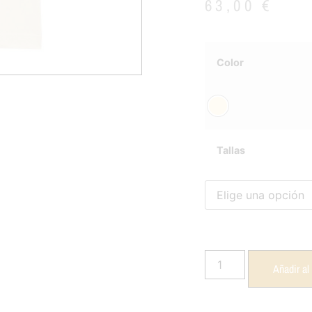
63,00
€
Color
Tallas
Añadir al 