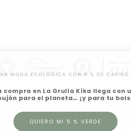
ENA MODA ECOLÓGICA CON 5 % DE CARIÑO
 compra en La Grulla Kika llega con
ujón para el planeta… ¡y para tu bolsi
Cuidados de la prenda
Información adicional
Val
QUIERO MI 5 % VERDE