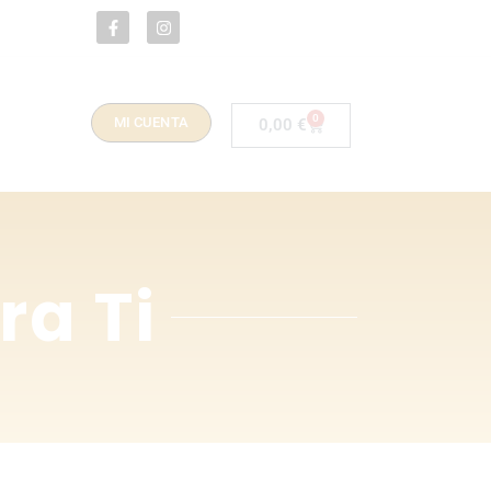
0
MI CUENTA
0,00
€
a Ti