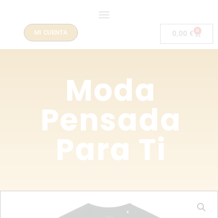
0
MI CUENTA
0,00
€
Moda
Pensada
Para Ti