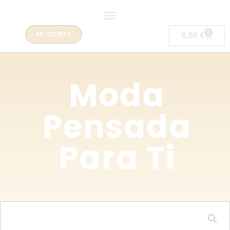
0
MI CUENTA
0,00
€
Moda
Pensada
Para Ti