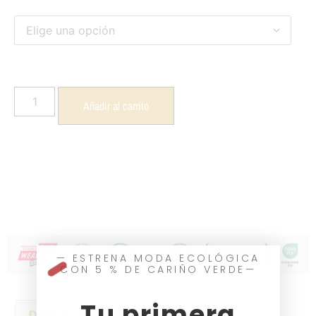
Añadir al carrito
— ESTRENA MODA ECOLÓGICA
CON 5 % DE CARIÑO VERDE—
Tu primera
Descripción
Información Tallas